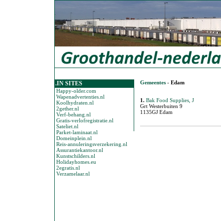
Gemeentes
-
Edam
.IN SITES
Happy-older.com
Wapenadvertenties.nl
1.
Bak Food Supplies, J
Koolhydraten.nl
Grt Westerbuiten 9
2gether.nl
1135GJ Edam
Verf-behang.nl
Gratis-verlofregistratie.nl
Sateliet.nl
Parket-laminaat.nl
Domeinplein.nl
Reis-annuleringsverzekering.nl
Assurantiekantoor.nl
Kunstschilders.nl
Holidayhomes.eu
2egratis.nl
Verzamelaar.nl