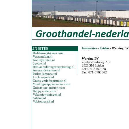
Gemeentes
-
Leiden
-
Warring BV
.IN SITES
Bedden-matrassen.com
Verzamelaar.nl
Warring BV
Koolhydraten.nl
Zoeterwoudsewg 21c
2gether.nl
2321GM Leiden
Reis-annuleringsverzekering.nl
Tel: 071-5767028
Assurantiekantoor.nl
Fax: 071-5763062
Parket-laminaat.nl
Luchtwapens.nl
Gratis-verlofregistratie.nl
Voedingssupplementen.com
Quarantine-auction.com
Happy-older.com
Vakantiewoningen.nl
Sateliet.nl
Vakfotograaf.nl