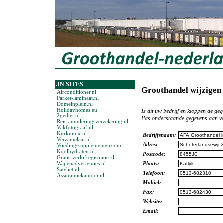
.IN SITES
Groothandel wijzigen
Airconditioner.nl
Parket-laminaat.nl
Domeinplein.nl
Holidayhomes.eu
Is dit uw bedrijf en kloppen de geg
2gether.nl
Pas onderstaande gegevens aan vo
Reis-annuleringsverzekering.nl
Vakfotograaf.nl
Kurkumix.nl
Bedrijfsnaam:
Verzamelaar.nl
Adres:
Voedingssupplementen.com
Koolhydraten.nl
Postcode:
Gratis-verlofregistratie.nl
Wapenadvertenties.nl
Plaats:
Sateliet.nl
Telefoon:
Assurantiekantoor.nl
Mobiel:
Fax:
Website:
Email: