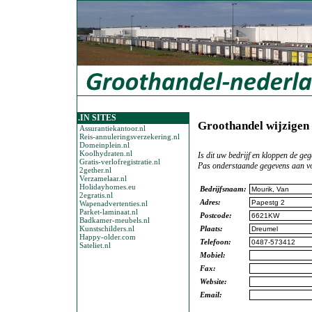
.IN SITES
Groothandel wijzigen
Assurantiekantoor.nl
Reis-annuleringsverzekering.nl
Domeinplein.nl
Koolhydraten.nl
Is dit uw bedrijf en kloppen de geg
Gratis-verlofregistratie.nl
Pas onderstaande gegevens aan vo
2gether.nl
Verzamelaar.nl
Holidayhomes.eu
Bedrijfsnaam:
2egratis.nl
Adres:
Wapenadvertenties.nl
Parket-laminaat.nl
Postcode:
Badkamer-meubels.nl
Kunstschilders.nl
Plaats:
Happy-older.com
Telefoon:
Sateliet.nl
Mobiel:
Fax:
Website:
Email: